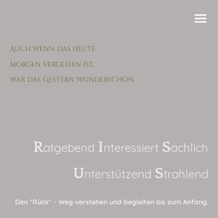
Auch wenn das Heute
morgen vergessen ist,
war das Gestern wunderschön.
R
I
S
atgebend
nteressiert
achlich
U
S
nterstützend
trahlend
Den "Rück" - Weg verstehen und begleiten bis zum Anfang.