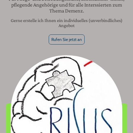
pflegende Angehörige und für alle Interssierten zum
Thema Demenz.
Gerne erstelle ich Ihnen ein individuelles (unverbindliches)
Angebot
Rufen Sie jetzt an